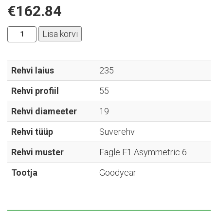
€
162.84
Goodyear
Lisa korvi
-
Eagle
F1
Rehvi laius
235
Asymmetric
Rehvi profiil
55
6
-
Rehvi diameeter
19
235/55R19
kogus
Rehvi tüüp
Suverehv
Rehvi muster
Eagle F1 Asymmetric 6
Tootja
Goodyear