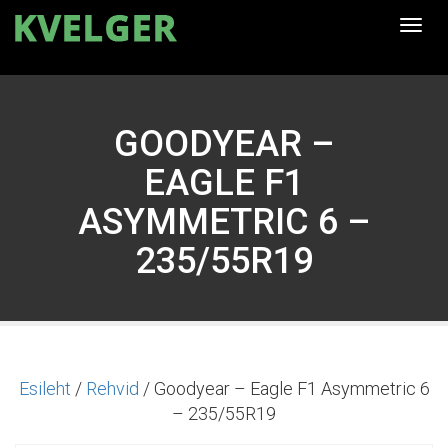
Togg
navi
GOODYEAR –
EAGLE F1
ASYMMETRIC 6 –
235/55R19
Esileht
/
Rehvid
/ Goodyear – Eagle F1 Asymmetric 6
– 235/55R19