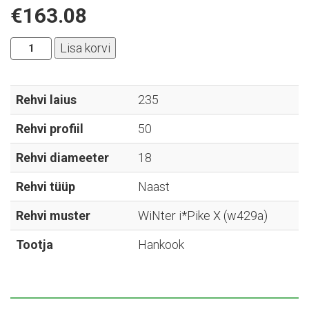
€
163.08
Hankook
Lisa korvi
-
WiNter
i*Pike
Rehvi laius
235
X
Rehvi profiil
50
(w429a)
-
Rehvi diameeter
18
235/50R18
kogus
Rehvi tüüp
Naast
Rehvi muster
WiNter i*Pike X (w429a)
Tootja
Hankook