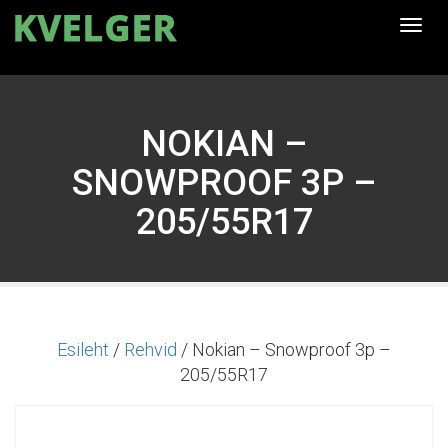
Togg
navi
NOKIAN –
SNOWPROOF 3P –
205/55R17
Esileht
/
Rehvid
/ Nokian – Snowproof 3p –
205/55R17