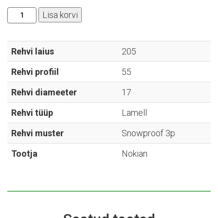
Nokian
Lisa korvi
-
Snowproof
3p
Rehvi laius
205
-
Rehvi profiil
55
205/55R17
kogus
Rehvi diameeter
17
Rehvi tüüp
Lamell
Rehvi muster
Snowproof 3p
Tootja
Nokian