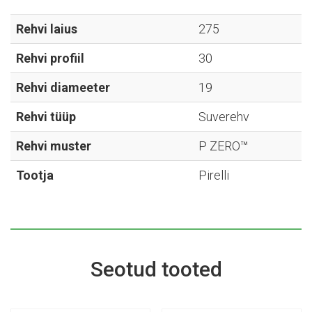
P
ZERO™
Rehvi laius
275
-
Rehvi profiil
30
275/30R19
kogus
Rehvi diameeter
19
Rehvi tüüp
Suverehv
Rehvi muster
P ZERO™
Tootja
Pirelli
Seotud tooted