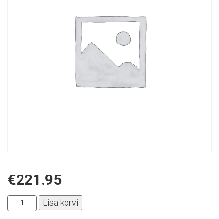
€
221.95
Pirelli
Lisa korvi
-