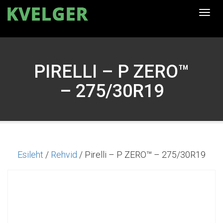
Togg
navi
PIRELLI – P ZERO™
– 275/30R19
Esileht
/
Rehvid
/ Pirelli – P ZERO™ – 275/30R19