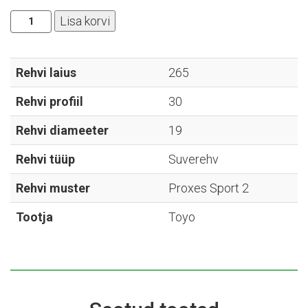
Toyo
Lisa korvi
-
Proxes
Sport
Rehvi laius
265
2
Rehvi profiil
30
-
265/30R19
Rehvi diameeter
19
kogus
Rehvi tüüp
Suverehv
Rehvi muster
Proxes Sport 2
Tootja
Toyo