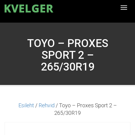
Togg
navi
TOYO – PROXES
SPORT 2 –
265/30R19
Esileht
/
Rehvid
/ Toyo – Proxes Sport 2 –
265/30R19