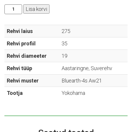
Yokohama
Lisa korvi
-
Bluearth-
4s
Rehvi laius
275
Aw21
Rehvi profiil
35
-
275/35R19
Rehvi diameeter
19
kogus
Rehvi tüüp
Aastaringne, Suverehv
Rehvi muster
Bluearth-4s Aw21
Tootja
Yokohama