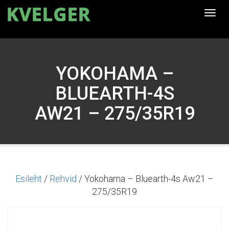
Togg
navi
YOKOHAMA –
BLUEARTH-4S
AW21 – 275/35R19
Esileht
/
Rehvid
/ Yokohama – Bluearth-4s Aw21 –
275/35R19